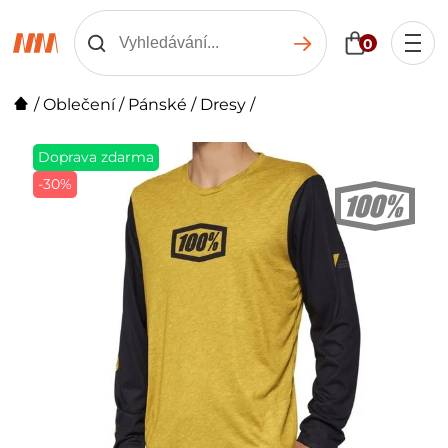
0
/
Oblečení
/
Pánské
/
Dresy
/
Doprava zdarma
-30%