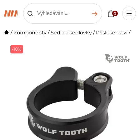
0
/
Komponenty
/
Sedla a sedlovky
/
Příslušenství
/
-10%