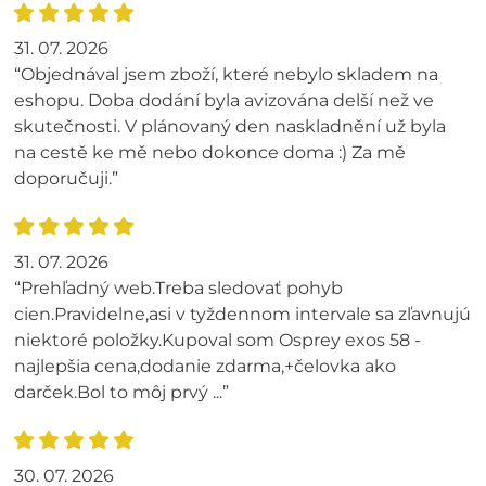
31. 07. 2026
“Objednával jsem zboží, které nebylo skladem na
eshopu. Doba dodání byla avizována delší než ve
skutečnosti. V plánovaný den naskladnění už byla
na cestě ke mě nebo dokonce doma :) Za mě
doporučuji.”
31. 07. 2026
“Prehľadný web.Treba sledovať pohyb
cien.Pravidelne,asi v tyždennom intervale sa zľavnujú
niektoré položky.Kupoval som Osprey exos 58 -
najlepšia cena,dodanie zdarma,+čelovka ako
darček.Bol to môj prvý ...”
30. 07. 2026