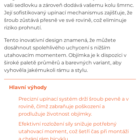
vaši sedlovku a zároveň dodává vašemu kolu šmrnc.
Její sofistikovaný upínací mechanismus zajišťuje, že
šroub zůstává přesně ve své rovině, což eliminuje
riziko prohnutí.
Tento inovativní design znamená, že můžete
dosáhnout spolehlivého uchycení s nižším
utahovacím momentem. Objímka je k dispozici v
široké paletě průměrů a barevných variant, aby
vyhověla jakémukoli rámu a stylu.
Precizní upínací systém drží šroub pevně a v
rovině, čímž zabraňuje poškození a
prodlužuje životnost objímky.
Efektivní rozložení síly snižuje potřebný
utahovací moment, což šetří čas při montáži
a chrání rám bicyklu.